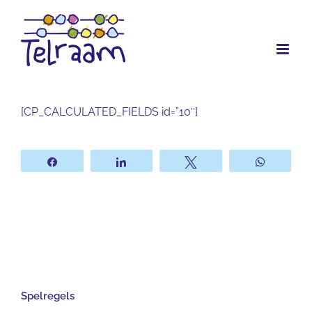
Ga
naar
inhoud
[CP_CALCULATED_FIELDS id=”10″]
Share
Share
Tweet
WhatsA
Spelregels