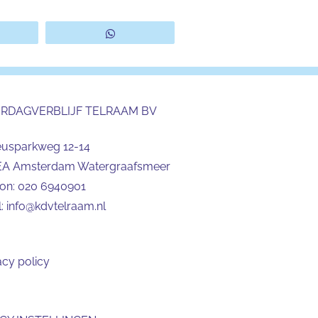
eet
WhatsApp
ERDAGVERBLIJF TELRAAM BV
eusparkweg 12-14
EA Amsterdam Watergraafsmeer
oon:
020 6940901
l:
info@kdvtelraam.nl
acy policy