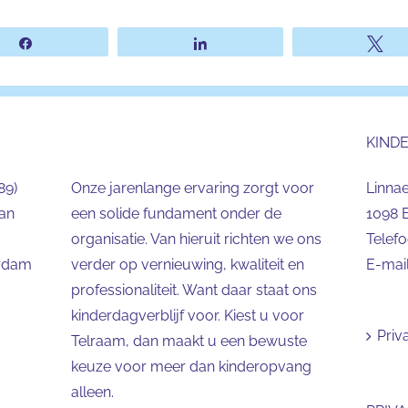
Share
Share
Tw
KIND
89)
Onze jarenlange ervaring zorgt voor
Linna
aan
een solide fundament onder de
1098 
organisatie. Van hieruit richten we ons
Telef
erdam
verder op vernieuwing, kwaliteit en
E-mai
professionaliteit. Want daar staat ons
kinderdagverblijf voor. Kiest u voor
Priv
Telraam, dan maakt u een bewuste
keuze voor meer dan kinderopvang
alleen.