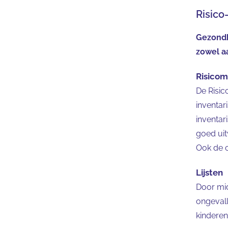
Risico
Gezondh
zowel a
Risicom
De Risic
inventar
inventar
goed uit
Ook de o
Lijsten
Door mid
ongeval
kinderen