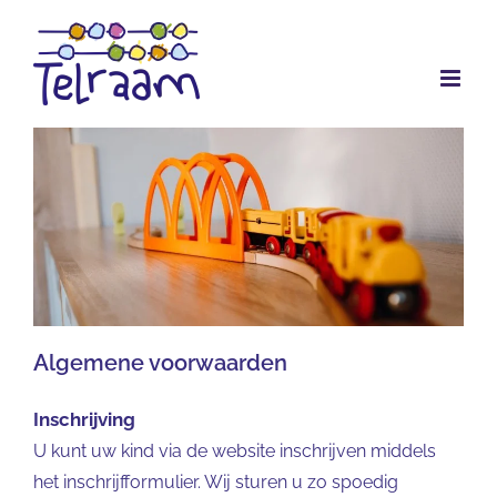
Ga
naar
inhoud
Algemene voorwaarden
Inschrijving
U kunt uw kind via de website inschrijven middels
het inschrijfformulier. Wij sturen u zo spoedig