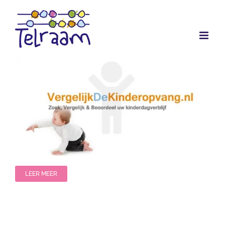
Ga
naar
inhoud
LEER MEER