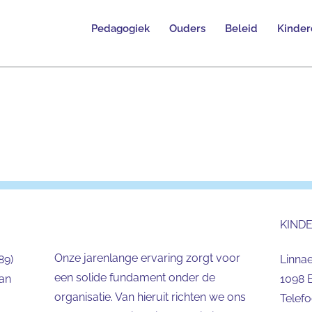
Pedagogiek
Ouders
Beleid
Kinder
KIND
Onze jarenlange ervaring zorgt voor
89)
Linna
een solide fundament onder de
aan
1098 
organisatie. Van hieruit richten we ons
Telef