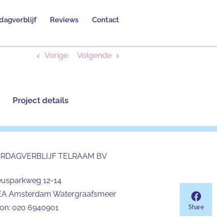
dagverblijf
Reviews
Contact
Vorige
Volgende
Project details
ERDAGVERBLIJF TELRAAM BV
eusparkweg 12-14
EA Amsterdam Watergraafsmeer
oon:
020 6940901
Share