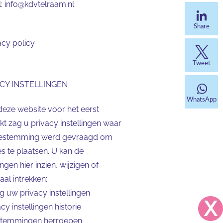
l:
info@kdvtelraam.nl
Share
acy policy
Tweet
CY INSTELLINGEN
WhatsApp
deze website voor het eerst
t zag u privacy instellingen waar
estemming werd gevraagd om
s te plaatsen. U kan de
lingen hier inzien, wijzigen of
al intrekken:
ig uw privacy instellingen
cy instellingen historie
temmingen herroepen