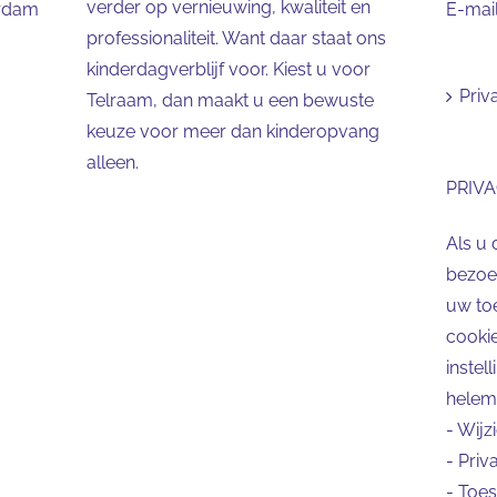
verder op vernieuwing, kwaliteit en
erdam
E-mai
professionaliteit. Want daar staat ons
kinderdagverblijf voor. Kiest u voor
Priv
Telraam, dan maakt u een bewuste
keuze voor meer dan kinderopvang
alleen.
PRIVA
Als u 
bezoek
uw to
cookie
instel
helema
-
Wijz
-
Priva
-
Toes