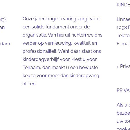
KIND
Onze jarenlange ervaring zorgt voor
89)
Linna
een solide fundament onder de
aan
1098 
organisatie. Van hieruit richten we ons
Telef
verder op vernieuwing, kwaliteit en
erdam
E-mai
professionaliteit. Want daar staat ons
kinderdagverblijf voor. Kiest u voor
Priv
Telraam, dan maakt u een bewuste
keuze voor meer dan kinderopvang
alleen.
PRIVA
Als u 
bezoek
uw to
cookie