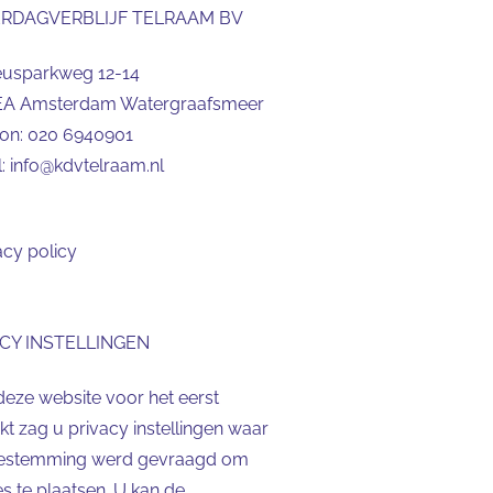
ERDAGVERBLIJF TELRAAM BV
eusparkweg 12-14
EA Amsterdam Watergraafsmeer
oon:
020 6940901
l:
info@kdvtelraam.nl
acy policy
CY INSTELLINGEN
deze website voor het eerst
t zag u privacy instellingen waar
estemming werd gevraagd om
s te plaatsen. U kan de