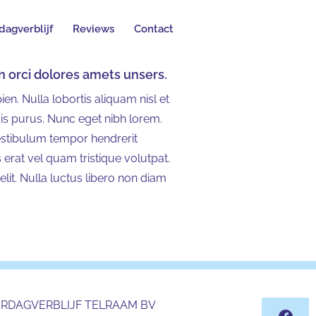
dagverblijf
Reviews
Contact
in orci dolores amets unsers.
n. Nulla lobortis aliquam nisl et
s quis purus. Nunc eget nibh lorem.
estibulum tempor hendrerit
 erat vel quam tristique volutpat.
lit. Nulla luctus libero non diam
ERDAGVERBLIJF TELRAAM BV