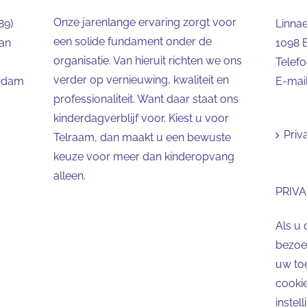
Onze jarenlange ervaring zorgt voor
89)
Linna
een solide fundament onder de
aan
1098 
organisatie. Van hieruit richten we ons
Telef
verder op vernieuwing, kwaliteit en
erdam
E-mai
professionaliteit. Want daar staat ons
kinderdagverblijf voor. Kiest u voor
Priv
Telraam, dan maakt u een bewuste
keuze voor meer dan kinderopvang
alleen.
PRIVA
Als u 
bezoek
uw to
cookie
instel