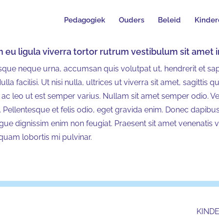
Pedagogiek
Ouders
Beleid
Kinder
 eu ligula viverra tortor rutrum vestibulum sit amet 
sque neque urna, accumsan quis volutpat ut, hendrerit et sapie
Nulla facilisi. Ut nisi nulla, ultrices ut viverra sit amet, sagitti
ac leo ut est semper varius. Nullam sit amet semper odio. V
. Pellentesque et felis odio, eget gravida enim. Donec dapibus
ue dignissim enim non feugiat. Praesent sit amet venenatis ve
iquam lobortis mi pulvinar.
KIND