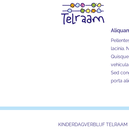
Ga
naar
inhoud
Aliquam
Pellente
lacinia. 
Quisque 
vehicula
Sed cong
porta al
KINDERDAGVERBLIJF TELRAAM