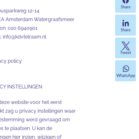
Share
eusparkweg 12-14
EA Amsterdam Watergraafsmeer
oon:
020 6940901
Share
l:
info@kdvtelraam.nl
Tweet
acy policy
WhatsApp
CY INSTELLINGEN
deze website voor het eerst
t zag u privacy instellingen waar
estemming werd gevraagd om
s te plaatsen. U kan de
lingen hier inzien, wijzigen of