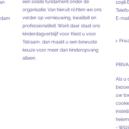
een solide fundament onder de
aan
1098 
organisatie. Van hieruit richten we ons
Telef
verder op vernieuwing, kwaliteit en
erdam
E-mai
professionaliteit. Want daar staat ons
kinderdagverblijf voor. Kiest u voor
Priv
Telraam, dan maakt u een bewuste
keuze voor meer dan kinderopvang
alleen.
PRIVA
Als u 
bezoek
uw to
cookie
instel
helema
-
Wijz