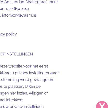
EA Amsterdam Watergraafsmeer
oon:
020 6940901
l:
info@kdvtelraam.nl
acy policy
CY INSTELLINGEN
deze website voor het eerst
t zag u privacy instellingen waar
estemming werd gevraagd om
s te plaatsen. U kan de
lingen hier inzien, wijzigen of
al intrekken:
ig uw privacy instellingen