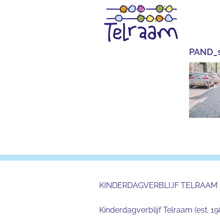
Ga
naar
inhoud
PAND_s
KINDERDAGVERBLIJF TELRAAM
Kinderdagverblijf Telraam (est. 19